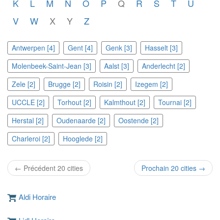
K
L
M
N
O
P
Q
R
S
T
U
V
W
X
Y
Z
Antwerpen [4]
Gent [4]
Genk [3]
Hasselt [3]
Molenbeek-Saint-Jean [3]
Aalst [3]
Anderlecht [2]
Zele [2]
Brugge [2]
Roisin [2]
Izegem [2]
UCCLE [2]
Torhout [2]
Kalmthout [2]
Tournai [2]
Herstal [2]
Oudenaarde [2]
Oostende [2]
Charleroi [2]
Hooglede [2]
← Précédent 20 cities
Prochain 20 cities →
Aldi Horaire